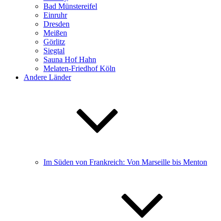
Bad Münstereifel
Einruhr
Dresden
Meißen
Görlitz
Siegtal
Sauna Hof Hahn
Melaten-Friedhof Köln
Andere Länder
Im Süden von Frankreich: Von Marseille bis Menton