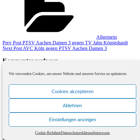
Allgemein
Beitragsnavigation
Previous
Prev Post
PTSV Aachen Damen 3 gegen TV Jahn Königshardt
Post
Next
Next Post
AVC Köln gegen PTSV Aachen Damen 3
Post
Kommentar verfassen
Deine E-Mail-Adresse wird nicht veröffentlicht.
Erforderliche
Wir verwenden Cookies, um unsere Website und unseren Service zu optimieren.
Felder sind mit
*
markiert
Kommentar
*
Cookies akzeptieren
Ablehnen
Einstellungen anzeigen
Cookie-Richtlinie
Datenschutzerklärung
Impressum