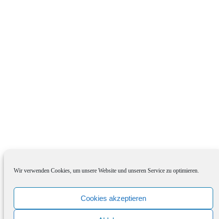
Wir verwenden Cookies, um unsere Website und unseren Service zu optimieren.
Datenschutzerklärung
-
Impressum
-
Cookie-Richtlinie (EU)
Copyright © 2026
Roentgen Photography
Datenschutzerklärung
|
Bold Photography by
Catch Themes
Cookies akzeptieren
Scroll
Up