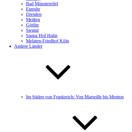
Bad Münstereifel
Einruhr
Dresden
Meißen
Görlitz
Siegtal
Sauna Hof Hahn
Melaten-Friedhof Köln
Andere Länder
Im Süden von Frankreich: Von Marseille bis Menton