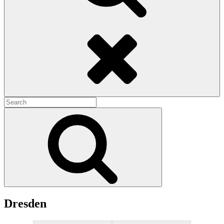
Search
Search
for:
Search
Dresden