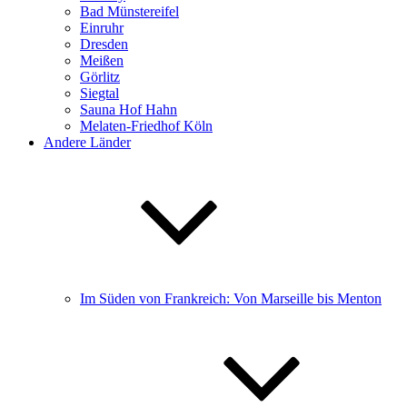
Bad Münstereifel
Einruhr
Dresden
Meißen
Görlitz
Siegtal
Sauna Hof Hahn
Melaten-Friedhof Köln
Andere Länder
Im Süden von Frankreich: Von Marseille bis Menton